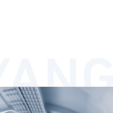
 Technology
랜드아이덴티티
분해도
다운로드센터
조직도
관계사