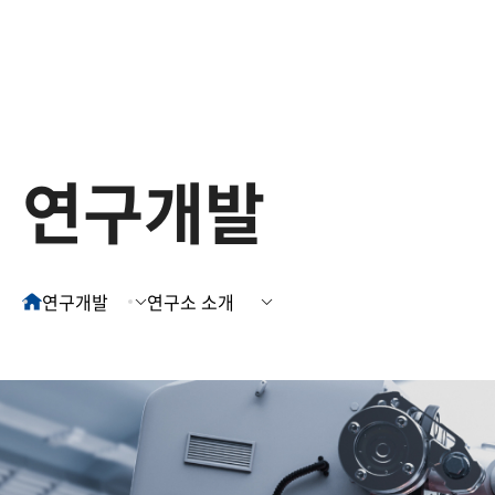
회사소개
사업영역
연구개발
인재경영
고객지원
CSR
연구개발
구입 제품 등록
로보틱스사업
연구소 소개
계양인재상
CSR 방침
인사말
CI 소개
로보틱스사업 소개
제품
연구개발
연구소 소개