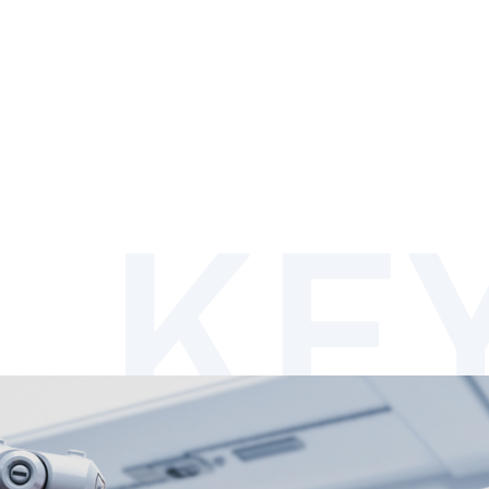
사이버감사실
연구소 연혁
보증서비스
기업소개
전장사업
복리후생
Vision & Strategy
공구사업
커뮤니티
연혁
R&D
브
투자정보
사업장소개
전장사업 소개
보증제도
공구사업 소개
자주하는 질문
제품
서비스 안내
제품
뉴스
공시정보
대리점/서비스지정점 찾기
Q&A
전자공고
아이디어 제안
제품 홍보자료