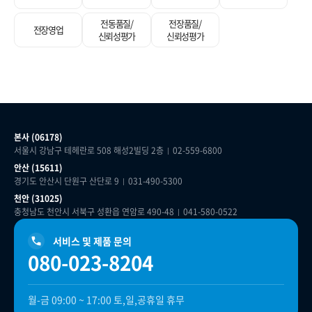
전동품질/
전장품질/
전장영업
신뢰성평가
신뢰성평가
본사 (06178)
서울시 강남구 테헤란로 508 해성2빌딩 2층
02-559-6800
안산 (15611)
경기도 안산시 단원구 산단로 9
031-490-5300
천안 (31025)
충청남도 천안시 서북구 성환읍 연암로 490-48
041-580-0522
서비스 및 제품 문의
080-023-8204
월-금 09:00 ~ 17:00 토,일,공휴일 휴무