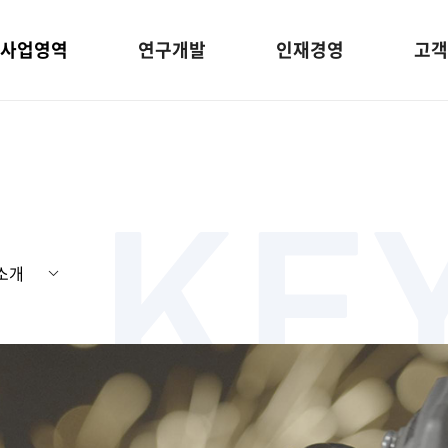
사업영역
연구개발
인재경영
고객
사이버감사실
연구소 연혁
보증서비스
기업소개
전장사업
복리후생
Vision & Strategy
공구사업
커뮤니티
연혁
R&D
브
투자정보
사업장소개
전장사업 소개
보증제도
공구사업 소개
자주하는 질문
제품
서비스 안내
제품
뉴스
 소개
공시정보
대리점/서비스지정점 찾기
Q&A
전자공고
아이디어 제안
제품 홍보자료