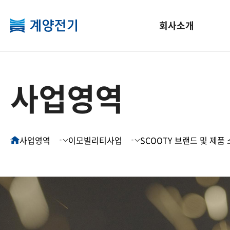
회사소개
회사소개
사업영역
연구개발
인재경영
고객지원
CSR
사업영역
구입 제품 등록
로보틱스사업
연구소 소개
계양인재상
CSR 방침
인사말
CI 소개
로보틱스사업 소개
제품
사업영역
이모빌리티사업
SCOOTY 브랜드 및 제품