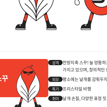
천방지축 스꾸! 늘 엉뚱
성격
가지고 있으며, 창의적인 
스꾸
평소에는 날개를 감춰두지
외모
프리스타일 비행
특기
날개 손질, 다양한 표정 
취미