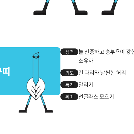
늘 진중하고 승부욕이 강한
성격
소유자
꾸띠
긴 다리와 날씬한 허리
외모
달리기
특기
선글라스 모으기
취미