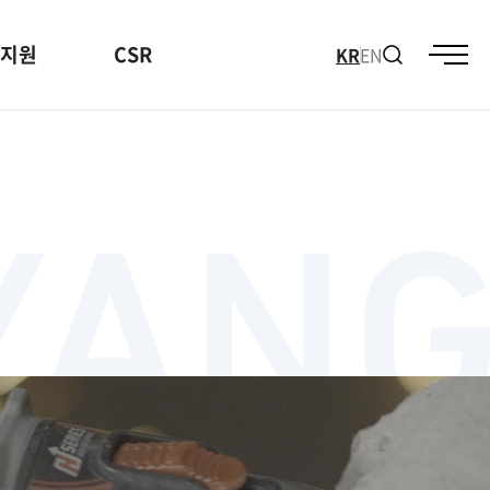
지원
CSR
KR
EN
 Technology
랜드아이덴티티
분해도
다운로드센터
조직도
관계사