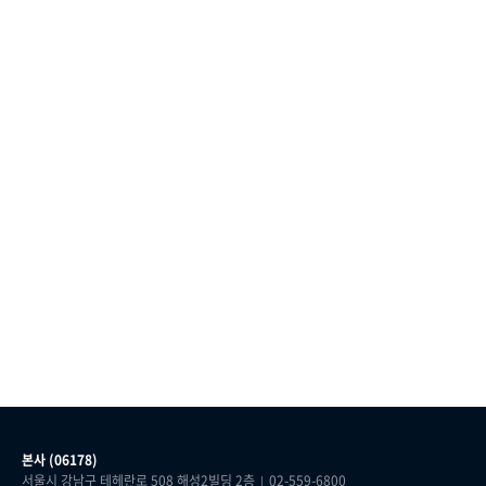
본사 (06178)
서울시 강남구 테헤란로 508 해성2빌딩 2층
02-559-6800